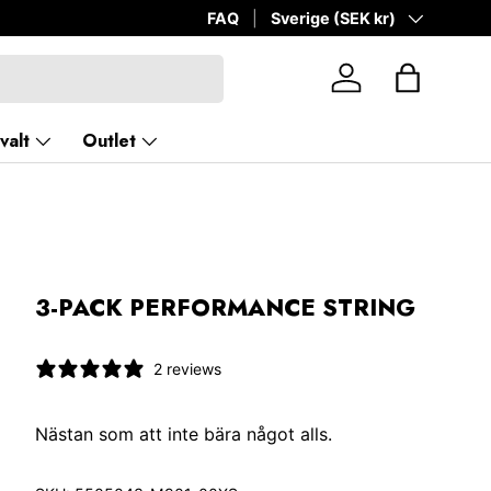
Leveranstid 2-4 arbetsdagar | 60 daga
FAQ
Land/Region
Sverige (SEK kr)
Logga in
Väska
valt
Outlet
3-PACK PERFORMANCE STRING
2 reviews
Nästan som att inte bära något alls.