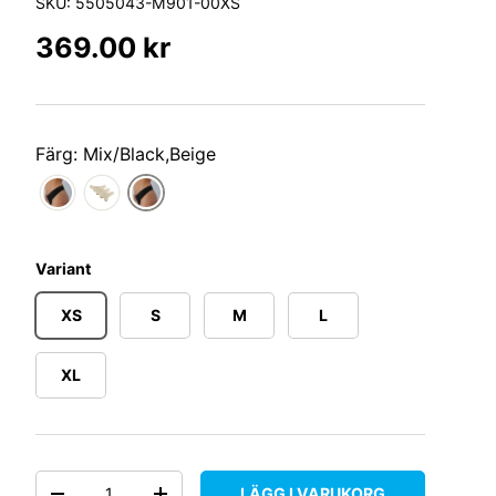
SKU:
5505043-M901-00XS
Ordinarie pris
369.00 kr
Färg: Mix/Black,Beige
Variant
XS
S
M
L
XL
Antal
LÄGG I VARUKORG