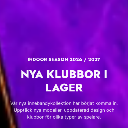
UNDERKLÄDER HERR
HITTA DIN FAVORIT:
☁️
Cotton
- Klassisk vardagskomfort.
🌱
Bamboo
- Silkeslen känsla med naturlig
andningsförmåga.
⚡
Performance
- Snabbtorkande stretch gjord för
träning.