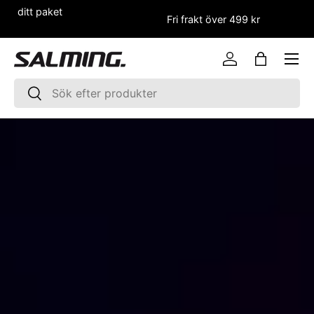
et
Fri frakt över 499 kr
HOPPA TILL INNEHÅLLET
Logga in
Väska
Sök
Sök