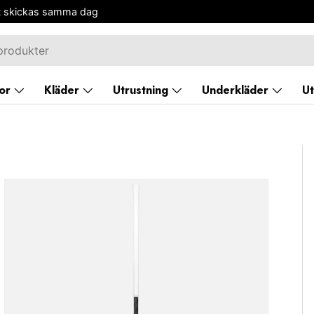
Fri frakt över 499 kr
or
Kläder
Utrustning
Underkläder
Ut