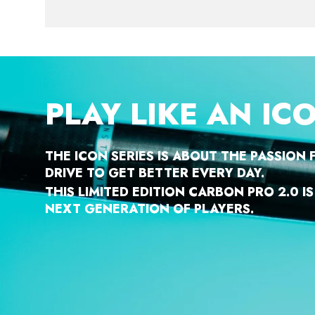
PLAY LIKE AN IC
THE ICON SERIES IS ABOUT THE PASSION
DRIVE TO GET BETTER EVERY DAY.
THIS LIMITED EDITION CARBON PRO 2.0 I
NEXT GENERATION OF PLAYERS.