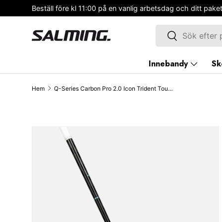
ditt paket skickas samma dag
HOPPA TILL INNEHÅLLET
Sök
Sök
Innebandy
Sk
Hem
Q-Series Carbon Pro 2.0 Icon Trident Touch X F29
SKIP TO PRODUCT INFORMATION