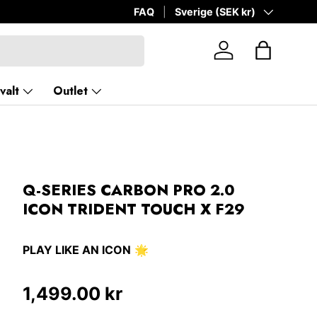
FAQ
Land/Region
Sverige (SEK kr)
Logga in
Väska
valt
Outlet
Q-SERIES CARBON PRO 2.0
ICON TRIDENT TOUCH X F29
PLAY LIKE AN ICON
🌟
Ordinarie pris
1,499.00 kr