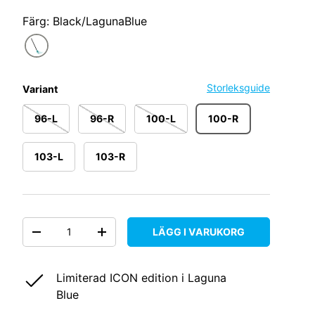
Färg: Black/LagunaBlue
Storleksguide
Variant
96-L
96-R
100-L
100-R
103-L
103-R
Antal
LÄGG I VARUKORG
DECREASE QUANTITY
INCREASE QUANTITY
Limiterad ICON edition i Laguna
Blue