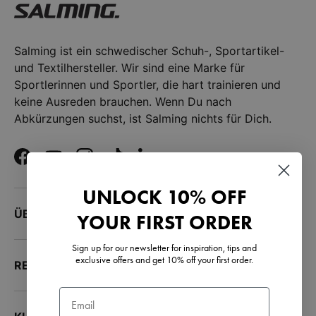
Salming ist ein schwedischer Schuh-, Sportartikel-
und Textilhersteller. Wir sind eine Marke für
Sportlerinnen und Sportler, die hart trainieren und
keine Ausreden brauchen. Wenn Du nach
Abkürzungen suchst, ist Salming nichts für Dich.
Facebook
YouTube
Instagram
TikTok
LinkedIn
UNLOCK 10% OFF
ÜBER UNS
YOUR FIRST ORDER
Sign up for our newsletter for inspiration, tips and
exclusive offers and get 10% off your first order.
RESSOURCEN
Email