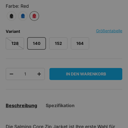
Farbe: Red
Größentabelle
Variant
128
140
152
164
Anzahl
IN DEN WARENKORB
MENGE VERRINGERN
MENGE ERHÖHEN
Beschreibung
Spezifikation
Die Salming Core Zip Jacket ist Ihre erste Wahl für