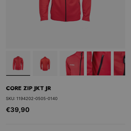
Bild 1 in Galerieansicht laden
Bild 2 in Galerieansicht laden
Bild 3 in Galerieansicht la
Bild 4 in Galer
Bi
CORE ZIP JKT JR
SKU:
1194202-0505-0140
Normaler Preis
€39,90