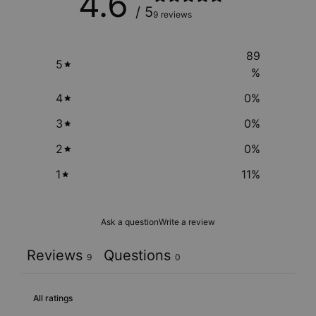
4.6
/ 5
9 reviews
89
5
%
4
0
%
3
0
%
2
0
%
1
11
%
Ask a question
Write a review
Reviews
Questions
9
0