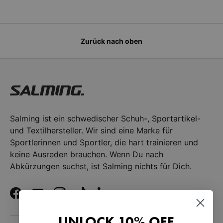
Zurück nach oben
Salming ist ein schwedischer Schuh-, Sportartikel-
und Textilhersteller. Wir sind eine Marke für
Sportlerinnen und Sportler, die hart trainieren und
keine Ausreden brauchen. Wenn Du nach
Abkürzungen suchst, ist Salming nichts für Dich.
Facebook
YouTube
Instagram
TikTok
LinkedIn
UNLOCK 10% OFF