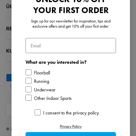
ÜBER UNS
YOUR FIRST ORDER
Sign up for our newsletter for inspiration, tips and
exclusive offers and get 10% off your first order.
RESSOURCEN
Email
KUNDENSERVICE
What are you interested in?
Floorball
Zahlungsmethoden
Running
Underwear
Other Indoor Sports
Land/Region
Deutschland (EUR €)
Opt in
I consent to the privacy policy.
Privacy Policy
© 2026
Salming
.