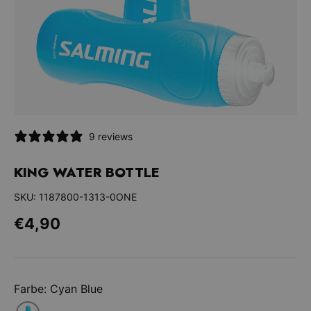
9 reviews
KING WATER BOTTLE
SKU:
1187800-1313-0ONE
Normaler Preis
€4,90
Farbe: Cyan Blue