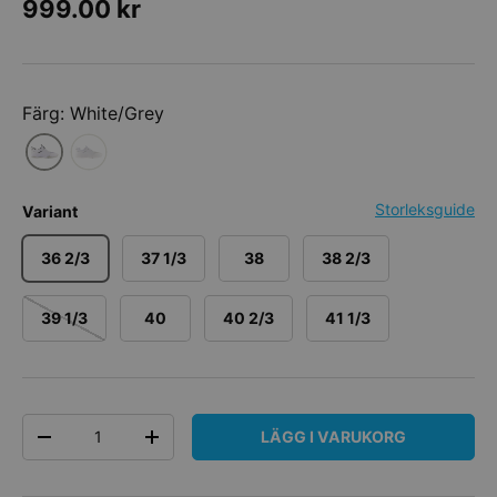
Ordinarie pris
999.00 kr
Färg: White/Grey
Storleksguide
Variant
36 2/3
37 1/3
38
38 2/3
39 1/3
40
40 2/3
41 1/3
Antal
LÄGG I VARUKORG
DECREASE QUANTITY
INCREASE QUANTITY