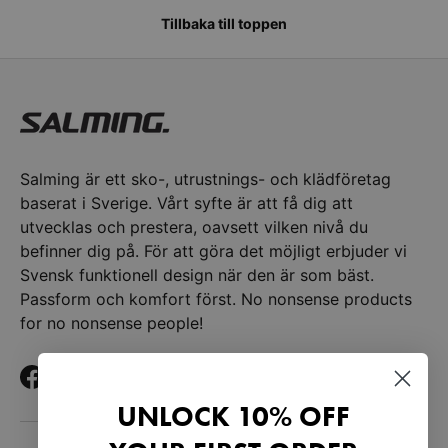
Tillbaka till toppen
Salming är ett sko-, utrustnings- och klädföretag
baserat i Sverige. Vårt syfte är att få dig att
utvecklas och prestera, oavsett vilken nivå du
befinner dig på. För att göra det möjligt erbjuder vi
Svensk funktionell design när den är som bäst.
Passform och komfort först. No nonsense products
for no nonsense people!
Facebook
YouTube
Instagram
TikTok
LinkedIn
UNLOCK 10% OFF