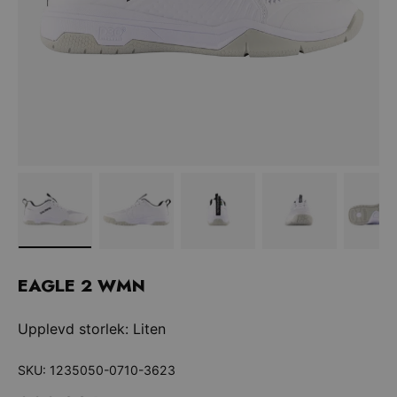
Ladda bilden 1 i gallerivy
Ladda bilden 2 i gallerivy
Ladda bilden 3 i gallerivy
Ladda bilden 4 
La
EAGLE 2 WMN
Upplevd storlek: Liten
SKU:
1235050-0710-3623