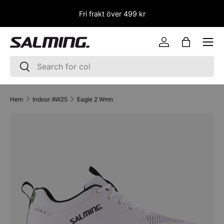
et
Fri frakt över 499 kr
HOPPA TILL INNEHÅLLET
Logga in
Väska
Sök
Sök
Hem
Indoor AW25
Eagle 2 Wmn
SKIP TO PRODUCT INFORMATION