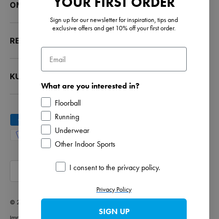
YOUR FIRST ORDER
OM OSS
Sign up for our newsletter for inspiration, tips and
exclusive offers and get 10% off your first order.
RESURSER
Email
KUNDTJÄNST
What are you interested in?
Floorball
Running
Accepterade betalningsmetoder
Underwear
Other Indoor Sports
Land/Region
Opt in
I consent to the privacy policy.
Sverige (SEK kr)
Privacy Policy
© 2026
Salming
.
SIGN UP
Imprint
Integritetspolicy
Återbetalningspolicy
Fraktpolicy
Allmänna villkor