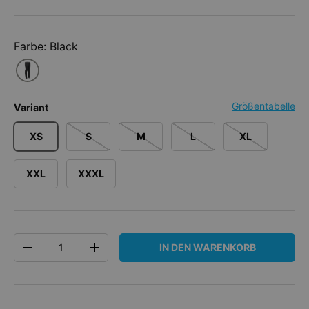
Farbe: Black
Größentabelle
Variant
XS
S
M
L
XL
XXL
XXXL
Anzahl
IN DEN WARENKORB
MENGE VERRINGERN
MENGE ERHÖHEN