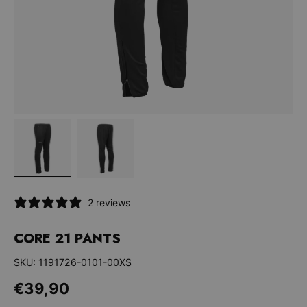
Bild 1 in Galerieansicht laden
Bild 2 in Galerieansicht laden
2 reviews
CORE 21 PANTS
SKU:
1191726-0101-00XS
Normaler Preis
€39,90